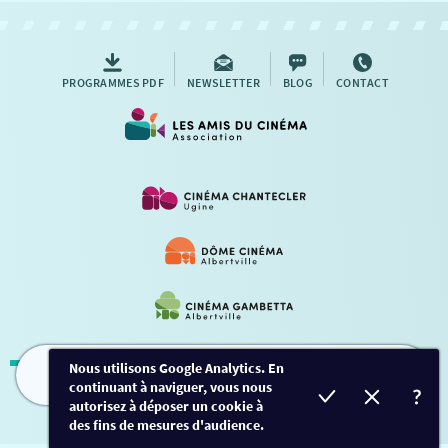
PROGRAMMES PDF
NEWSLETTER
BLOG
CONTACT
Nous utilisons Google Analytics. En
continuant à naviguer, vous nous
FILMS
HORAIRES
EVÈNEMENTS
TARIFS
Mentions légales
-
Contact
autorisez à déposer un cookie à
des fins de mesures d'audience.
Conception et développement
Créalp
-
Inscription
-
Connexion
Ce site est protégé par Google ReCaptcha. -
Confidentialité
-
Conditions