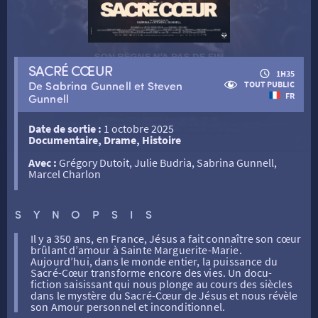
RETOUR
SACRÉ CŒUR
1H35
RETOUR
De Sabrina Gunnell et Steven
TOUT PUBLIC
FR
Gunnell
SÉANCES SPÉCIALES
RETOUR
Date de sortie :
1 octobre 2025
Documentaire, Drame, Histoire
Avec :
Grégory Dutoit, Julie Budria, Sabrina Gunnell,
TARIFS
RETOUR
RETOUR
Marcel Charlon
LA SÉLECTION DES AMIS DU CINÉMA & LES FILMS
SYNOPSIS
THÉ CINÉ
RETOUR
D’ACTUALITÉS
Il y a 350 ans, en France, Jésus a fait connaître son cœur
brûlant d’amour à Sainte Marguerite-Marie.
ATELIERS PRATIQUES
HISTORIQUE
NOS SALLES
Aujourd’hui, dans le monde entier, la puissance du
Sacré-Cœur transforme encore des vies. Un docu-
fiction saisissant qui nous plonge au cours des siècles
dans le mystère du Sacré-Cœur de Jésus et nous révèle
FILMS
RÉTRO VISION
LES DISPOSITIFS NATIONAUX
son Amour personnel et inconditionnel.