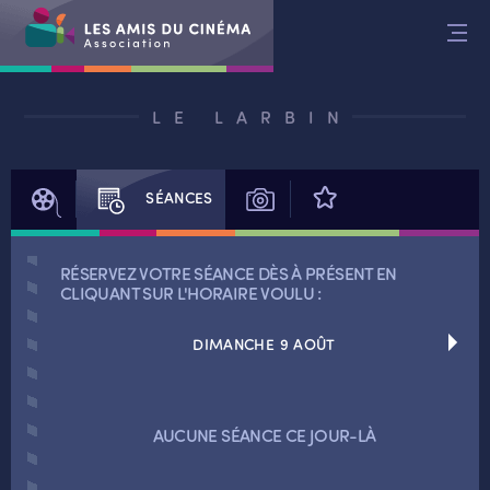
Aller
au
contenu
LE LARBIN
FILM
SÉANCES
PHOTOS
AVIS
RÉSERVEZ VOTRE SÉANCE DÈS À PRÉSENT EN
CLIQUANT SUR L'HORAIRE VOULU :
DIMANCHE 9 AOÛT
RETOUR
AUCUNE SÉANCE CE JOUR-LÀ
RETOUR
SÉANCES SPÉCIALES
RETOUR