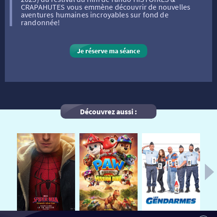
FILMS
RÉTRO VISION
LES DISPOSITIFS NATIONAUX
CRAPAHUTES vous emmène découvrir de nouvelles
aventures humaines incroyables sur fond de
randonnée!
VISITE DE CABINE
ADHÉRER
LE REX
Je réserve ma séance
HORAIRES
LA PROG QUI OSE
LES ATELIERS EN CLASSE
STAGES VIDÉO
PARTENAIRES
LE DORON
Découvrez aussi :
JEUNESSE
MON COMPTE
NOUS CONTACTER
AUTRES RENDEZ-VOUS