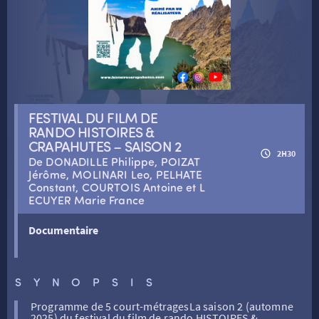
RETOUR
RETOUR
FESTIVAL DU FILM DE
RANDO HISTOIRES &
SÉANCES SPÉCIALES
RETOUR
CRAPAHUTES – SAISON 2
2H30
De DONADILLE Philippe, POIZAT
Jérôme, MOLINARI Leo, PELHATE
Constant, COURTOIS Antoine et L
TARIFS
RETOUR
RETOUR
ECUYER Marie France
LA SÉLECTION DES AMIS DU CINÉMA & LES FILMS
Documentaire
THÉ CINÉ
RETOUR
D’ACTUALITÉS
SYNOPSIS
ATELIERS PRATIQUES
HISTORIQUE
NOS SALLES
Programme de 5 court-métragesLa saison 2 (automne
2025) du festival du film de rando HISTOIRES &