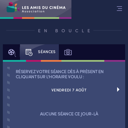
Aller
au
contenu
EN BOUCLE
FILM
SÉANCES
PHOTOS
RÉSERVEZ VOTRE SÉANCE DÈS À PRÉSENT EN
CLIQUANT SUR L'HORAIRE VOULU :
VENDREDI 7 AOÛT
RETOUR
AUCUNE SÉANCE CE JOUR-LÀ
RETOUR
SÉANCES SPÉCIALES
RETOUR