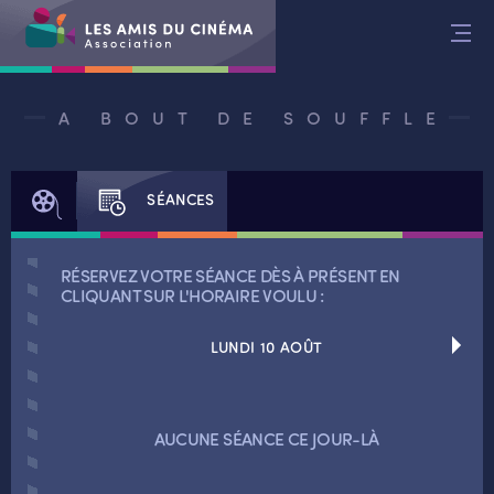
Aller
au
contenu
A BOUT DE SOUFFLE
FILM
SÉANCES
RÉSERVEZ VOTRE SÉANCE DÈS À PRÉSENT EN
CLIQUANT SUR L'HORAIRE VOULU :
LUNDI 10 AOÛT
RETOUR
AUCUNE SÉANCE CE JOUR-LÀ
RETOUR
SÉANCES SPÉCIALES
RETOUR