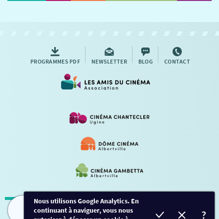
NOUS CONTACTER
AUTRES RENDEZ-VOUS
PROGRAMMES PDF
NEWSLETTER
BLOG
CONTACT
Nous utilisons Google Analytics. En
continuant à naviguer, vous nous
Mentions légales
-
Contact
FILMS
HORAIRES
EVÈNEMENTS
TARIFS