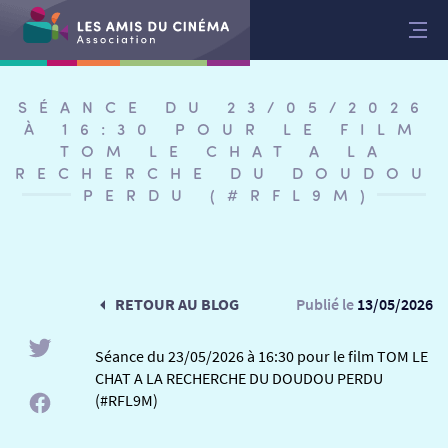
Aller
au
contenu
SÉANCE DU 23/05/2026
À 16:30 POUR LE FILM
TOM LE CHAT A LA
RECHERCHE DU DOUDOU
PERDU (#RFL9M)
RETOUR AU BLOG
Publié le
13/05/2026
Séance du 23/05/2026 à 16:30 pour le film TOM LE
CHAT A LA RECHERCHE DU DOUDOU PERDU
RETOUR
(#RFL9M)
RETOUR