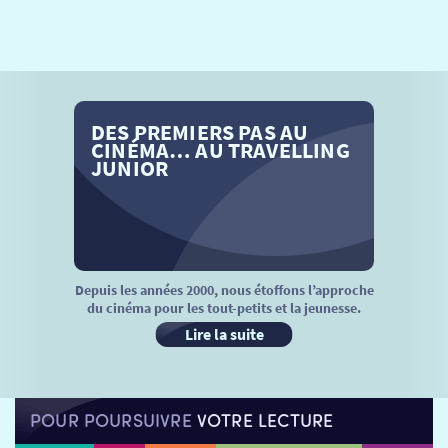
SÉANCES SPÉCIALES
RETOUR
TARIFS
RETOUR
RETOUR
LA SÉLECTION DES AMIS DU CINÉMA & LES FILMS
DES PREMIERS PAS AU
THÉ CINÉ
RETOUR
D’ACTUALITÉS
CINÉMA… AU TRAVELLING
JUNIOR
ATELIERS PRATIQUES
HISTORIQUE
NOS SALLES
FILMS
RÉTRO VISION
LES DISPOSITIFS NATIONAUX
VISITE DE CABINE
ADHÉRER
LE REX
Depuis les années 2000, nous étoffons l’approche
du cinéma pour les tout-petits et la jeunesse.
HORAIRES
LA PROG QUI OSE
LES ATELIERS EN CLASSE
Lire la suite
STAGES VIDÉO
PARTENAIRES
LE DORON
POUR POURSUIVRE
VOTRE LECTURE
JEUNESSE
MON COMPTE