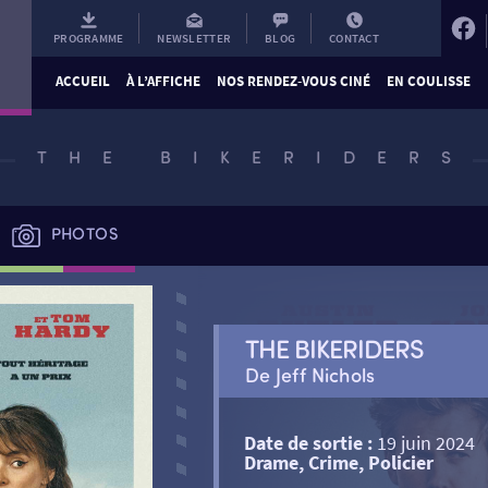
PROGRAMME
NEWSLETTER
BLOG
CONTACT
ACCUEIL
À L’AFFICHE
NOS RENDEZ-VOUS CINÉ
EN COULISSE
THE BIKERIDERS
PHOTOS
THE BIKERIDERS
De Jeff Nichols
Date de sortie :
19 juin 2024
Drame, Crime, Policier