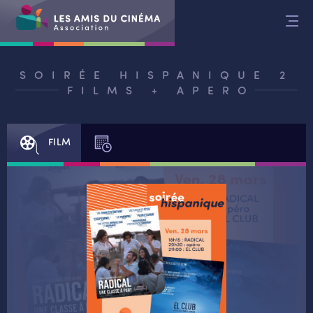
Aller
au
contenu
SOIRÉE HISPANIQUE 2
FILMS + APERO
FILM
SÉANCES