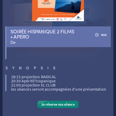
RETOUR
RETOUR
SOIRÉE HISPANIQUE 2 FILMS
+ APERO
MIN.
SÉANCES SPÉCIALES
RETOUR
De
TARIFS
RETOUR
RETOUR
LA SÉLECTION DES AMIS DU CINÉMA & LES FILMS
SYNOPSIS
THÉ CINÉ
RETOUR
D’ACTUALITÉS
18:15 projection RADICAL
20:30 Apéritif hispanique
ATELIERS PRATIQUES
HISTORIQUE
NOS SALLES
21:00 projection EL CLUB
les séances seront accompagnées d'une présentation
FILMS
RÉTRO VISION
LES DISPOSITIFS NATIONAUX
Je réserve ma séance
VISITE DE CABINE
ADHÉRER
LE REX