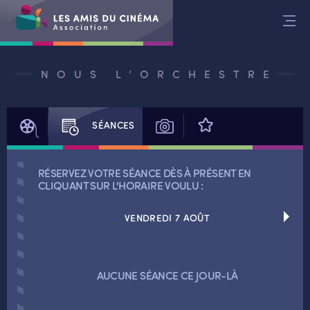
Aller
au
contenu
NOUS L’ORCHESTRE
FILM
SÉANCES
PHOTOS
AVIS
RÉSERVEZ VOTRE SÉANCE DÈS À PRÉSENT EN
CLIQUANT SUR L'HORAIRE VOULU :
VENDREDI 7 AOÛT
RETOUR
AUCUNE SÉANCE CE JOUR-LÀ
RETOUR
SÉANCES SPÉCIALES
RETOUR