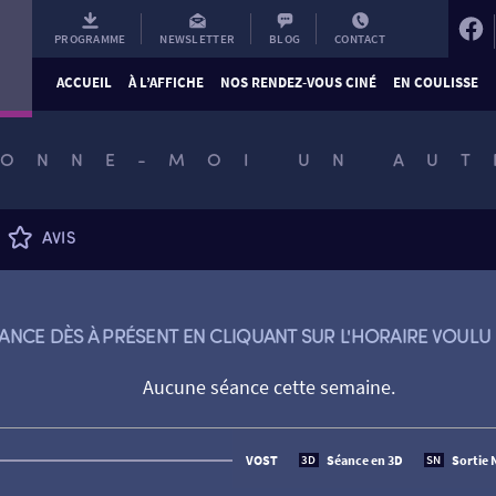
PROGRAMME
NEWSLETTER
BLOG
CONTACT
ACCUEIL
À L’AFFICHE
NOS RENDEZ-VOUS CINÉ
EN COULISSE
DONNE-MOI UN AUT
AVIS
ANCE DÈS À PRÉSENT EN CLIQUANT SUR L'HORAIRE VOULU 
Aucune séance cette semaine.
VOST
Séance en 3D
Sortie 
3D
SN