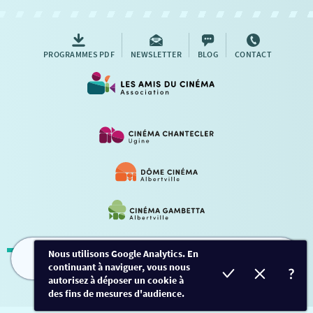
PROGRAMMES PDF
NEWSLETTER
BLOG
CONTACT
Nous utilisons Google Analytics. En
continuant à naviguer, vous nous
FILMS
HORAIRES
EVÈNEMENTS
TARIFS
Mentions légales
-
Contact
autorisez à déposer un cookie à
des fins de mesures d'audience.
Conception et développement
Créalp
-
Inscription
-
Connexion
Ce site est protégé par Google ReCaptcha. -
Confidentialité
-
Conditions