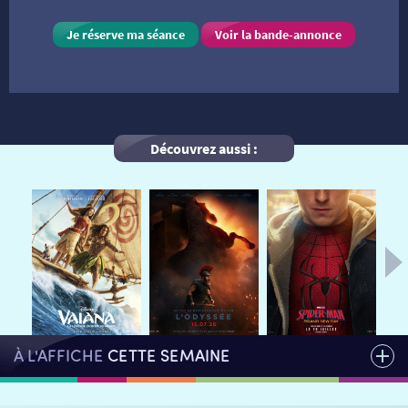
Je réserve ma séance
Voir la bande-annonce
VISITE DE CABINE
ADHÉRER
LE REX
HORAIRES
LA PROG QUI OSE
LES ATELIERS EN CLASSE
Découvrez aussi :
STAGES VIDÉO
PARTENAIRES
LE DORON
JEUNESSE
MON COMPTE
NOUS CONTACTER
AUTRES RENDEZ-VOUS
À L'AFFICHE
CETTE SEMAINE