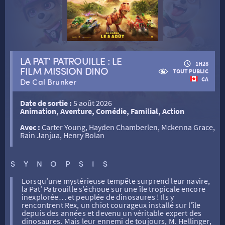
LA PAT’ PATROUILLE : LE
RETOUR
1H28
FILM MISSION DINO
TOUT PUBLIC
CA
De Cal Brunker
RETOUR
Date de sortie :
5 août 2026
Animation, Aventure, Comédie, Familial, Action
Avec :
Carter Young, Hayden Chamberlen, Mckenna Grace,
SÉANCES SPÉCIALES
RETOUR
Rain Janjua, Henry Bolan
SYNOPSIS
TARIFS
RETOUR
RETOUR
Lorsqu’une mystérieuse tempête surprend leur navire,
la Pat’ Patrouille s’échoue sur une île tropicale encore
LA SÉLECTION DES AMIS DU CINÉMA & LES FILMS
inexplorée… et peuplée de dinosaures ! Ils y
THÉ CINÉ
RETOUR
rencontrent Rex, un chiot courageux installé sur l’île
D’ACTUALITÉS
depuis des années et devenu un véritable expert des
dinosaures. Mais leur ennemi de toujours, M. Hellinger,