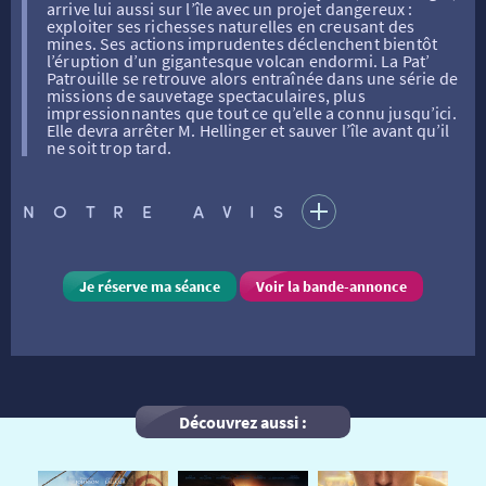
arrive lui aussi sur l’île avec un projet dangereux :
ATELIERS PRATIQUES
HISTORIQUE
NOS SALLES
exploiter ses richesses naturelles en creusant des
mines. Ses actions imprudentes déclenchent bientôt
l’éruption d’un gigantesque volcan endormi. La Pat’
Patrouille se retrouve alors entraînée dans une série de
missions de sauvetage spectaculaires, plus
FILMS
RÉTRO VISION
LES DISPOSITIFS NATIONAUX
impressionnantes que tout ce qu’elle a connu jusqu’ici.
Elle devra arrêter M. Hellinger et sauver l’île avant qu’il
ne soit trop tard.
VISITE DE CABINE
ADHÉRER
LE REX
NOTRE AVIS
HORAIRES
LA PROG QUI OSE
LES ATELIERS EN CLASSE
Je réserve ma séance
Voir la bande-annonce
STAGES VIDÉO
PARTENAIRES
LE DORON
JEUNESSE
MON COMPTE
Découvrez aussi :
NOUS CONTACTER