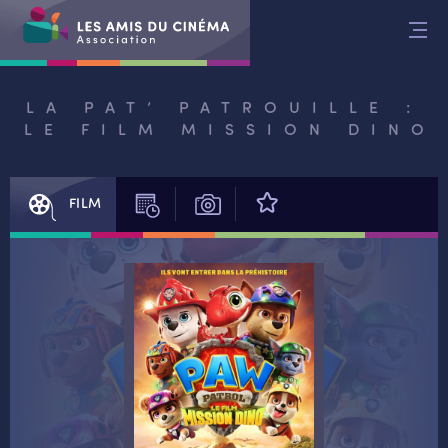
Aller
au
contenu
LA PAT’ PATROUILLE :
LE FILM MISSION DINO
FILM
SÉANCES
PHOTOS
AVIS