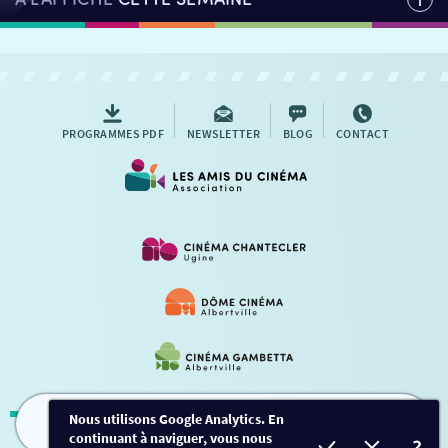
PROGRAMMES PDF
NEWSLETTER
BLOG
CONTACT
Nous utilisons Google Analytics. En
continuant à naviguer, vous nous
FILMS
HORAIRES
EVÈNEMENTS
TARIFS
Mentions légales
-
Contact