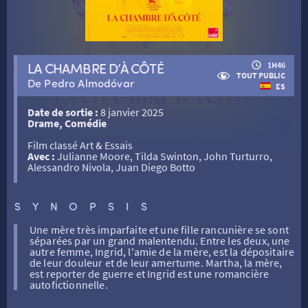
RETOUR
LA CHAMBRE D’À CÔTÉ
1H46
TOUT PUBLIC
De Pedro Almodóvar
ES
RETOUR
Date de sortie :
8 janvier 2025
Drame, Comédie
SÉANCES SPÉCIALES
RETOUR
Film classé Art & Essais
Avec :
Julianne Moore, Tilda Swinton, John Turturro,
Alessandro Nivola, Juan Diego Botto
TARIFS
RETOUR
RETOUR
SYNOPSIS
LA SÉLECTION DES AMIS DU CINÉMA & LES FILMS
THÉ CINÉ
RETOUR
Une mère très imparfaite et une fille rancunière se sont
D’ACTUALITÉS
séparées par un grand malentendu. Entre les deux, une
autre femme, Ingrid, l'amie de la mère, est la dépositaire
de leur douleur et de leur amertume. Martha, la mère,
ATELIERS PRATIQUES
HISTORIQUE
NOS SALLES
est reporter de guerre et Ingrid est une romancière
autofictionnelle.