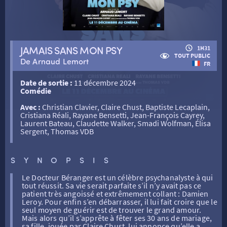
RETOUR
JAMAIS SANS MON PSY
1H31
TOUT PUBLIC
De Arnaud Lemort
FR
RETOUR
Date de sortie :
11 décembre 2024
Comédie
Avec :
Christian Clavier, Claire Chust, Baptiste Lecaplain,
SÉANCES SPÉCIALES
RETOUR
Cristiana Réali, Rayane Bensetti, Jean-François Cayrey,
Laurent Bateau, Claudette Walker, Smadi Wolfman, Élisa
Sergent, Thomas VDB
TARIFS
RETOUR
RETOUR
SYNOPSIS
LA SÉLECTION DES AMIS DU CINÉMA & LES FILMS
Le Docteur Béranger est un célèbre psychanalyste à qui
THÉ CINÉ
RETOUR
D’ACTUALITÉS
tout réussit. Sa vie serait parfaite s’il n’y avait pas ce
patient très angoissé et extrêmement collant : Damien
Leroy. Pour enfin s’en débarrasser, il lui fait croire que le
seul moyen de guérir est de trouver le grand amour.
ATELIERS PRATIQUES
HISTORIQUE
NOS SALLES
Mais alors qu’il s’apprête à fêter ses 30 ans de mariage,
sa fille, jouée par Claire Chust, lui annonce qu’elle a