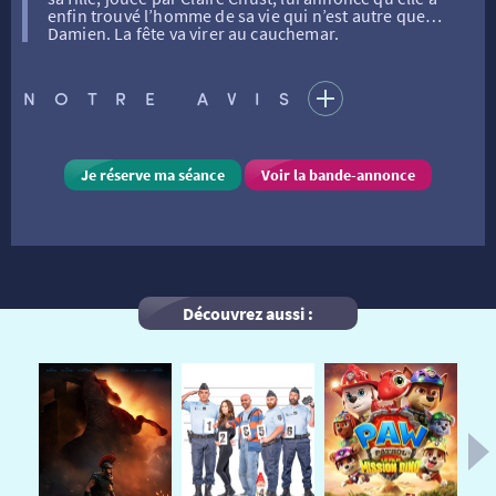
enfin trouvé l’homme de sa vie qui n’est autre que…
Damien. La fête va virer au cauchemar.
FILMS
RÉTRO VISION
LES DISPOSITIFS NATIONAUX
NOTRE AVIS
VISITE DE CABINE
ADHÉRER
LE REX
Je réserve ma séance
Voir la bande-annonce
HORAIRES
LA PROG QUI OSE
LES ATELIERS EN CLASSE
STAGES VIDÉO
PARTENAIRES
LE DORON
Découvrez aussi :
JEUNESSE
MON COMPTE
NOUS CONTACTER
AUTRES RENDEZ-VOUS