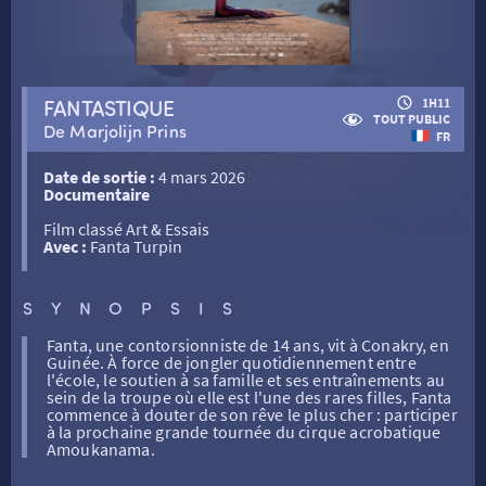
RETOUR
FANTASTIQUE
1H11
TOUT PUBLIC
De Marjolijn Prins
FR
RETOUR
Date de sortie :
4 mars 2026
Documentaire
SÉANCES SPÉCIALES
RETOUR
Film classé Art & Essais
Avec :
Fanta Turpin
TARIFS
RETOUR
RETOUR
SYNOPSIS
LA SÉLECTION DES AMIS DU CINÉMA & LES FILMS
Fanta, une contorsionniste de 14 ans, vit à Conakry, en
THÉ CINÉ
RETOUR
Guinée. À force de jongler quotidiennement entre
D’ACTUALITÉS
l'école, le soutien à sa famille et ses entraînements au
sein de la troupe où elle est l'une des rares filles, Fanta
commence à douter de son rêve le plus cher : participer
ATELIERS PRATIQUES
HISTORIQUE
NOS SALLES
à la prochaine grande tournée du cirque acrobatique
Amoukanama.