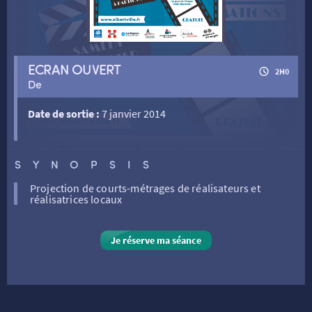
RETOUR
RETOUR
ECRAN OUVERT
2H0
De
SÉANCES SPÉCIALES
RETOUR
Date de sortie :
7 janvier 2014
TARIFS
RETOUR
RETOUR
LA SÉLECTION DES AMIS DU CINÉMA & LES FILMS
SYNOPSIS
THÉ CINÉ
RETOUR
D’ACTUALITÉS
Projection de courts-métrages de réalisateurs et
réalisatrices locaux
ATELIERS PRATIQUES
HISTORIQUE
NOS SALLES
Je réserve ma séance
FILMS
RÉTRO VISION
LES DISPOSITIFS NATIONAUX
VISITE DE CABINE
ADHÉRER
LE REX