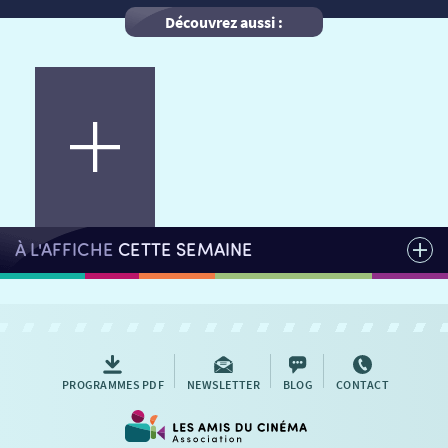
Découvrez aussi :
HORAIRES
LA PROG QUI OSE
LES ATELIERS EN CLASSE
STAGES VIDÉO
PARTENAIRES
LE DORON
JEUNESSE
MON COMPTE
NOUS CONTACTER
À L'AFFICHE
CETTE SEMAINE
AUTRES RENDEZ-VOUS
PROGRAMMES PDF
NEWSLETTER
BLOG
CONTACT