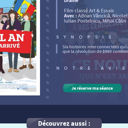
Drame
Film classé Art & Essais
Avec :
Adrian Văncică, Nicolet
Iulian Postelnicu, Mihai Călin
SYNOPSIS
Six histoires interconnectées qui
que la révolution de 1989 comme
NOTRE AVI
Je réserve ma séance
Découvrez aussi :