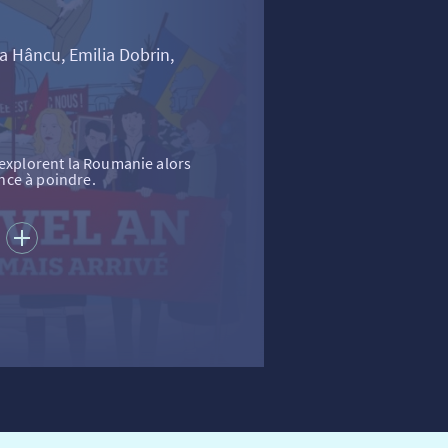
a Hâncu, Emilia Dobrin,
 explorent la Roumanie alors
nce à poindre.
S