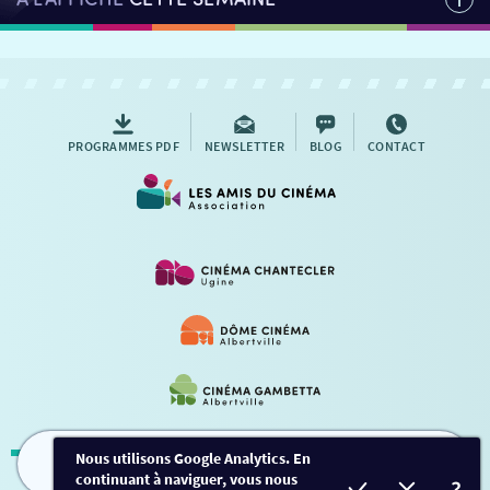
PROGRAMMES PDF
NEWSLETTER
BLOG
CONTACT
Nous utilisons Google Analytics. En
continuant à naviguer, vous nous
FILMS
HORAIRES
EVÈNEMENTS
TARIFS
Mentions légales
-
Contact