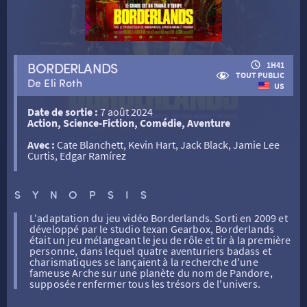
RETOUR
BORDERLANDS
1H41
TOUT PUBLIC
De Eli Roth
US
RETOUR
Date de sortie :
7 août 2024
Action, Science-Fiction, Comédie, Aventure
SÉANCES SPÉCIALES
RETOUR
Avec :
Cate Blanchett, Kevin Hart, Jack Black, Jamie Lee
Curtis, Edgar Ramírez
TARIFS
RETOUR
RETOUR
SYNOPSIS
LA SÉLECTION DES AMIS DU CINÉMA & LES FILMS
L'adaptation du jeu vidéo Borderlands. Sorti en 2009 et
THÉ CINÉ
RETOUR
développé par le studio texan Gearbox, Borderlands
D’ACTUALITÉS
était un jeu mélangeant le jeu de rôle et tir à la première
personne, dans lequel quatre aventuriers badass et
charismatiques se lançaient à la recherche d'une
ATELIERS PRATIQUES
HISTORIQUE
NOS SALLES
fameuse Arche sur une planète du nom de Pandore,
supposée renfermer tous les trésors de l'univers.