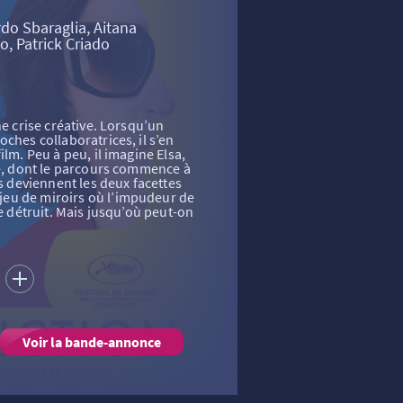
do Sbaraglia, Aitana
o, Patrick Criado
ne crise créative. Lorsqu’un
ches collaboratrices, il s’en
ilm. Peu à peu, il imagine Elsa,
re, dont le parcours commence à
es deviennent les deux facettes
eu de miroirs où l’impudeur de
le détruit. Mais jusqu’où peut-on
S
Voir la bande-annonce