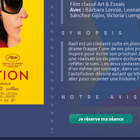
Film classé Art & Essais
Avec :
Bárbara Lennie, Leonar
Sánchez-Gijón, Victoria Lueng
SYNOPSIS
Raúl est un cinéaste culte en plei
drame frappe l’une de ses plus pro
inspire pour écrire son prochain f
une réalisatrice en pleine écritu
refléter le sien. Les deux cinéast
d’un même personnage, dans un j
l’autofiction dévoile autant qu’el
aller pour raconter une histoire ?
NOTRE AVI
Je réserve ma séance